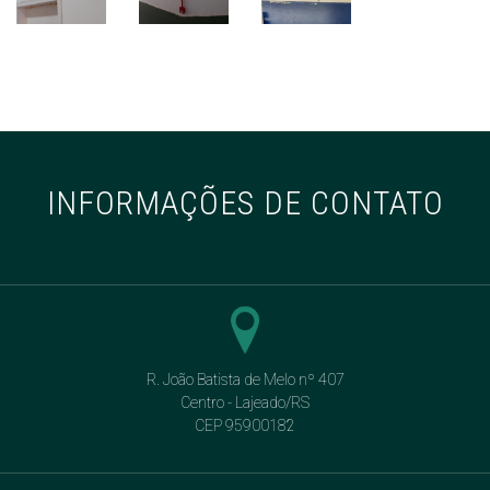
INFORMAÇÕES DE CONTATO
R. João Batista de Melo nº 407
Centro - Lajeado/RS
CEP 95900182