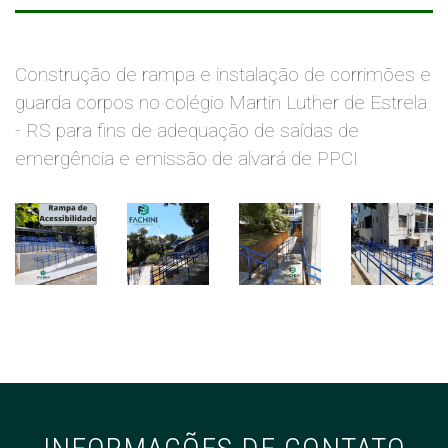
Construção de rampa e instalação de corrimões e
guarda corpos no colégio Martin Luther de Estrela
- RS para fins de adequação de saídas de
emergência e emissão de alvará de PPCI