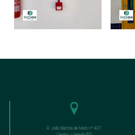
R. João Batista de Melo nº 407
Centro - Lajeado/RS