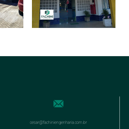
cesar@fachiniengenharia.com.br