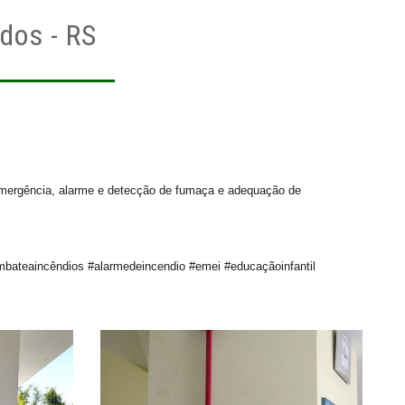
dos - RS
emergência, alarme e detecção de fumaça e adequação de 
bateaincêndios #alarmedeincendio #emei #educaçãoinfantil 