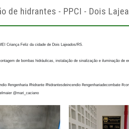
o de hidrantes - PPCI - Dois Lajea
I Criança Feliz da cidade de Dois Lajeados/RS.

montagem de bombas hidráulicas, instalação de sinalização e iluminação de 
ndio #engenharia #hidrante #hidrantesdeincendio #engenhariadecombate #com
oelmaier @mari_caciano