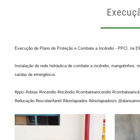
Execuçã
Execução de Plano de Proteção e Combate a Incêndio - PPCI, na EME
Instalação de rede hidráulica de combate a incêndio, mangotinhos, 
saídas de emergência.

#ppci #obras #incendio #incêndio #combateaincendio #combateaincê
#educação #escolainfantil #doislajeados #doislajeadosrs @alansam