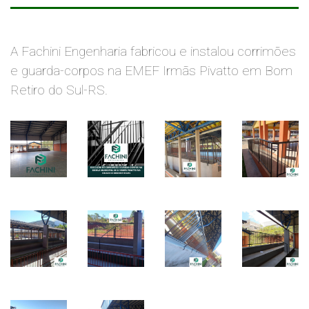
A Fachini Engenharia fabricou e instalou corrimões
e guarda-corpos na EMEF Irmãs Pivatto em Bom
Retiro do Sul-RS.