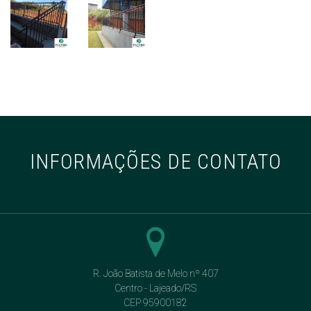
INFORMAÇÕES DE CONTATO
R. João Batista de Melo nº 407
Centro - Lajeado/RS
CEP 95900182