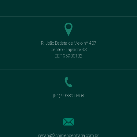
R. João Batista de Melo nº 407
Centro - Lajeado/RS
CEP 95900182
(51) 99339.0308
cesar@fachiniengenharia.com.br