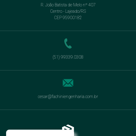
R. João Batista de Melo nº 407
Centro - Lajeado/RS
CEP 95900182
(51) 99339.0308
cesar@fachiniengenharia.com.br