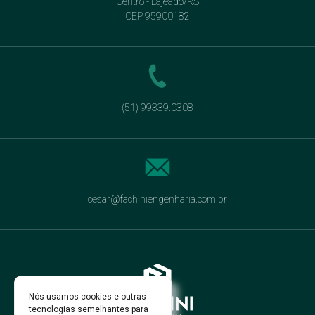
Centro - Lajeado/RS
CEP 95900182
(51) 99339.0308
cesar@fachiniengenharia.com.br
Nós usamos cookies e outras
tecnologias semelhantes para