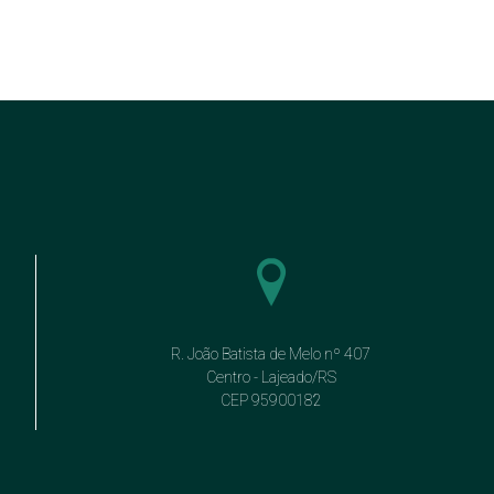
R. João Batista de Melo nº 407
Centro - Lajeado/RS
CEP 95900182