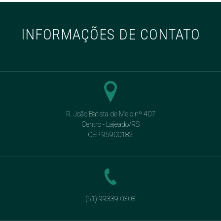
INFORMAÇÕES DE CONTATO
R. João Batista de Melo nº 407
Centro - Lajeado/RS
CEP 95900182
(51) 99339.0308