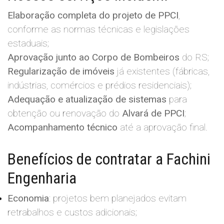
Elaboração completa do projeto de PPCI
,
conforme as normas técnicas e legislações
estaduais;
Aprovação junto ao Corpo de Bombeiros
do RS;
Regularização de imóveis
já existentes (fábricas,
indústrias, comércios e prédios residenciais);
Adequação e atualização de sistemas
para
obtenção ou renovação do
Alvará de PPCI
;
Acompanhamento técnico
até a aprovação final.
Benefícios de contratar a Fachini
Engenharia
Economia
: projetos bem planejados evitam
retrabalhos e custos adicionais;