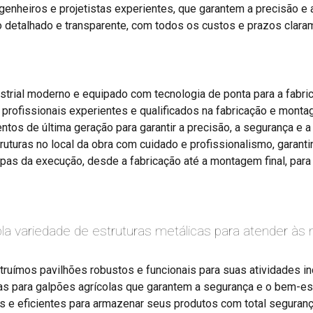
heiros e projetistas experientes, que garantem a precisão e a 
etalhado e transparente, com todos os custos e prazos claram
rial moderno e equipado com tecnologia de ponta para a fabric
ofissionais experientes e qualificados na fabricação e montag
tos de última geração para garantir a precisão, a segurança e a 
uras no local da obra com cuidado e profissionalismo, garantin
s da execução, desde a fabricação até a montagem final, para ga
la variedade de estruturas metálicas para atender às
ruímos pavilhões robustos e funcionais para suas atividades in
 para galpões agrícolas que garantem a segurança e o bem-est
 e eficientes para armazenar seus produtos com total seguranç