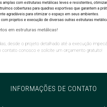
 amplas com estruturas metálicas leves e resistentes, otimizan
ruímos coberturas para quadras esportivas que garantem a prát
nte agradáveis para otimizar o espaço em seus ambientes.
m projetos e execução de diversas outras estruturas metálicas
tos em estruturas metálicas!
s, desde o projeto detalhado até a execução impecáv
 contato conosco e solicite um orçamento gratuito!
INFORMAÇÕES DE CONTATO