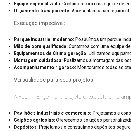
Equipe especializada:
Contamos com uma equipe de engen
Orçamento transparente:
Apresentamos um orçamento d
Execução impecável:
Parque industrial moderno:
Possuímos um parque indust
Mão de obra qualificada:
Contamos com uma equipe de pr
Equipamentos de última geração:
Utilizamos equipamen
Montagem cuidadosa:
Realizamos a montagem das estrut
Acompanhamento rigoroso:
Monitoramos todas as etapa
Versatilidade para seus projetos:
A Fachini Engenharia projeta e executa uma amp
Pavilhões industriais e comerciais:
Projetamos e const
Galpões agrícolas:
Oferecemos soluções personalizadas
Depósitos:
Projetamos e construímos depósitos seguros